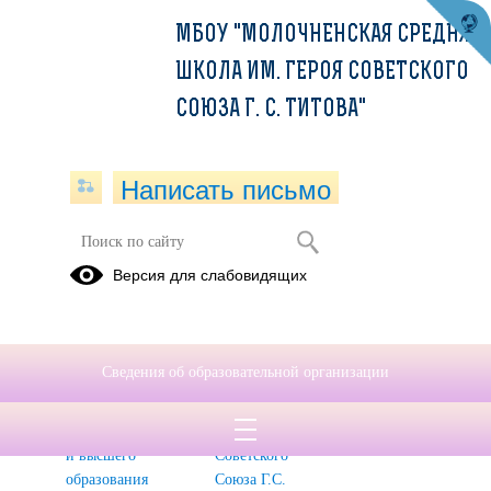
МБОУ "МОЛОЧНЕНСКАЯ СРЕДНЯЯ
ШКОЛА ИМ. ГЕРОЯ СОВЕТСКОГО
СОЮЗА Г. С. ТИТОВА"
Написать письмо
Профориентация
Версия для слабовидящих
Целевое
Профориентация
обучение по
в МБОУ
образовательным
"Молочненская
Сведения об образовательной организации
программам
средняя
среднего
школа им.
профессионального
Героя
и высшего
Советского
образования
Союза Г.С.