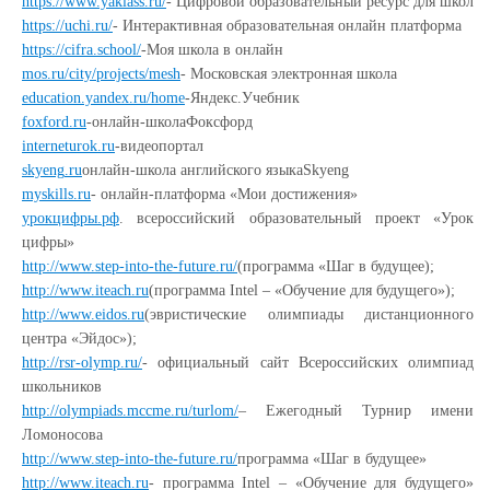
https://www.yaklass.ru/
- Цифровой образовательный ресурс для школ
https://uchi.ru/
- Интерактивная образовательная онлайн платформа
https://cifra.school/
-Моя школа в онлайн
mos
.
ru
/
city
/
projects
/
mesh
- Московская электронная школа
education.yandex.ru/home
-
Яндекс
.
Учебник
foxford.ru
-
онлайн
-
школаФоксфорд
interneturok.ru
-
видеопортал
skyeng
.
ru
онлайн-школа английского языка
Skyeng
myskills
.
ru
- онлайн-платформа «Мои достижения»
урокцифры.рф
. всероссийский образовательный проект «Урок
цифры»
http://www.step-into-the-future.ru/
(программа «Шаг в будущее);
http://www.iteach.ru
(программа Intel – «Обучение для будущего»);
http://www.eidos.ru
(эвристические олимпиады дистанционного
центра «Эйдос»);
http://rsr-olymp.ru/
- официальный сайт Всероссийских олимпиад
школьников
http://olympiads.mccme.ru/turlom/
– Ежегодный Турнир имени
Ломоносова
http://www.step-into-the-future.ru/
программа «Шаг в будущее»
http://www.iteach.ru
- программа Intel – «Обучение для будущего»