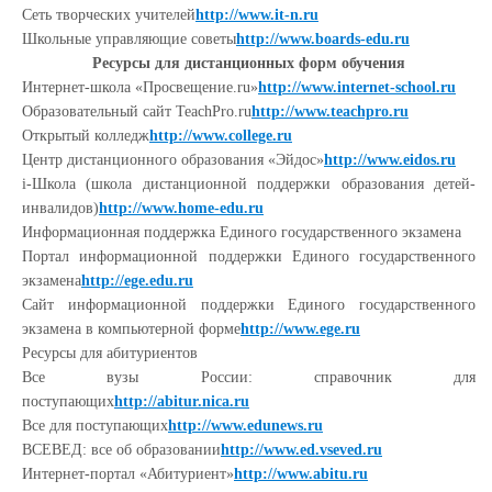
Сеть творческих учителей
http://www.it-n.ru
Школьные управляющие советы
http://www.boards-edu.ru
Ресурсы для дистанционных форм обучения
Интернет-школа «Просвещение.ru»
http://www.internet-school.ru
Образовательный сайт TeachPro.ru
http://www.teachpro.ru
Открытый колледж
http://www.college.ru
Центр дистанционного образования «Эйдос»
http://www.eidos.ru
i-Школа (школа дистанционной поддержки образования детей-
инвалидов)
http://www.home-edu.ru
Информационная поддержка Единого государственного экзамена
Портал информационной поддержки Единого государственного
экзамена
http://ege.edu.ru
Сайт информационной поддержки Единого государственного
экзамена в компьютерной форме
http://www.ege.ru
Ресурсы для абитуриентов
Все вузы России: справочник для
поступающих
http://abitur.nica.ru
Все для поступающих
http://www.edunews.ru
ВСЕВЕД: все об образовании
http://www.ed.vseved.ru
Интернет-портал «Абитуриент»
http://www.abitu.ru