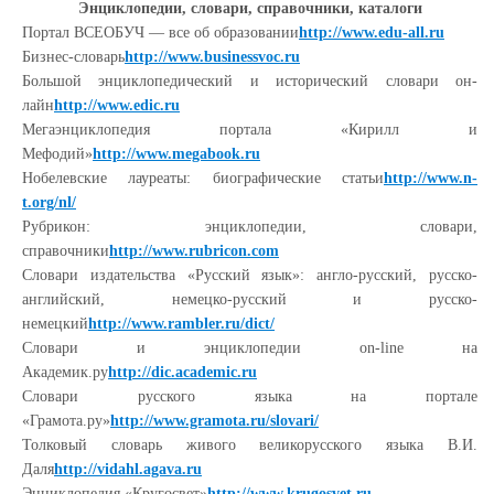
Энциклопедии, словари, справочники, каталоги
Портал ВСЕОБУЧ — все об образовании
http://www.edu-all.ru
Бизнес-словарь
http://www.businessvoc.ru
Большой энциклопедический и исторический словари он-
лайн
http://www.edic.ru
Мегаэнциклопедия портала «Кирилл и
Мефодий»
http://www.megabook.ru
Нобелевские лауреаты: биографические статьи
http://www.n-
t.org/nl/
Рубрикон: энциклопедии, словари,
справочники
http://www.rubricon.com
Словари издательства «Русский язык»: англо-русский, русско-
английский, немецко-русский и русско-
немецкий
http://www.rambler.ru/dict/
Словари и энциклопедии on-line на
Академик.ру
http://dic.academic.ru
Словари русского языка на портале
«Грамота.ру»
http://www.gramota.ru/slovari/
Толковый словарь живого великорусского языка В.И.
Даля
http://vidahl.agava.ru
Энциклопедия «Кругосвет»
http://www.krugosvet.ru