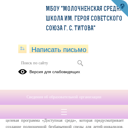
МБОУ "МОЛОЧНЕНСКАЯ СРЕДНЯЯ
ШКОЛА ИМ. ГЕРОЯ СОВЕТСКОГО
СОЮЗА Г. С. ТИТОВА"
Написать письмо
Доступная среда
Версия для слабовидящих
Специальные условия для обучения
инвалидов и лиц с ограниченными
Сведения об образовательной организации
возможностями здоровья
В настоящее время в нашей школе реализуется долгосрочная
целевая программа «Доступная среда», которая предусматривает
создание полноценной безбарьерной среды для детей-инвалидов,