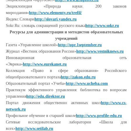
Энциклопедия «Природа науки. 200 законов
мироздания»
http://www.elementy.ru/trefil/
Яндекс.Словари
http://slovari.yandex.ru
Sokr.Ru: словарь сокращений русского языка
http://www.sokr.ru
Ресурсы для администрации и методистов образовательных
учреждений
Газета «Управление школой»
http://upr.1september.ru
Журнал «Вестник образования России»
http://www.vestniknews.ru
Инновационная образовательная сеть
«Эврика»
http://www.eurekanet.ru
Коллекция «Право в сфере образования» Российского
общеобразовательного портала
http://zakon.edu.ru
Образовательный портал «Учеба»
http://www.ucheba.com
Практикум эффективного управления: библиотека по вопросам
управления
http://edu.direktor.ru
Портал движения общественно активных школ
http://www.cs-
network.ru
Профильное обучение в старшей школе
http://www.profile-edu.ru
Сетевые исследовательские лаборатории «Школа для
всех»
http://www.setilab.ru