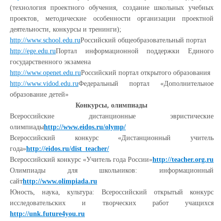
(технология проектного обучения, создание школьных учебных
проектов, методические особенности организации проектной
деятельности, конкурсы и тренинги);
http://www.school.edu.ru
Российский общеобразовательный портал
http://ege.edu.ru
Портал информационной поддержки Единого
государственного экзамена
http://www.openet.edu.ru
Российский портал открытого образования
http://www.vidod.edu.ru
Федеральный портал «Дополнительное
образование детей»
Конкурсы, олимпиады
Всероссийские дистанционные эвристические
олимпиады
http://www.eidos.ru/olymp/
Всероссийский конкурс «Дистанционный учитель
года»
http://eidos.ru/dist_teacher/
Всероссийский конкурс «Учитель года России»
http://teacher.org.ru
Олимпиады для школьников: информационный
сайт
http://www.olimpiada.ru
Юность, наука, культура: Всероссийский открытый конкурс
исследовательских и творческих работ учащихся
http://unk.future4you.ru