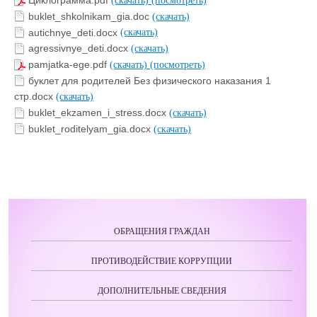
Циклограмма.pdf
(скачать)
(посмотреть)
buklet_shkolnikam_gia.doc
(скачать)
autichnye_deti.docx
(скачать)
agressivnye_deti.docx
(скачать)
pamjatka-ege.pdf
(скачать)
(посмотреть)
буклет для родителей Без физического наказания 1
стр.docx
(скачать)
buklet_ekzamen_i_stress.docx
(скачать)
buklet_roditelyam_gia.docx
(скачать)
ОБРАЩЕНИЯ ГРАЖДАН
ПРОТИВОДЕЙСТВИЕ КОРРУПЦИИ
ДОПОЛНИТЕЛЬНЫЕ СВЕДЕНИЯ