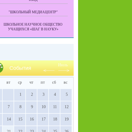
"ШКОЛЬНЫЙ МЕДИАЦЕНТР"
ШКОЛЬНОЕ НАУЧНОЕ ОБЩЕСТВО
УЧАЩИХСЯ «ШАГ В НАУКУ»
Июль
События
вт
ср
чт
пт
сб
вс
1
2
3
4
5
7
8
9
10
11
12
14
15
16
17
18
19
21
22
23
24
25
26