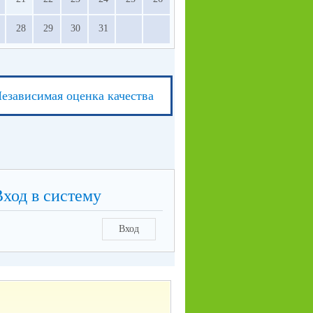
28
29
30
31
езависимая оценка качества
Вход в систему
Вход