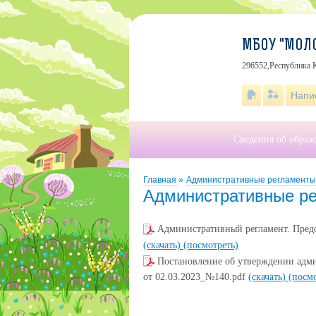
МБОУ "МОЛО
296552,Республика К
Напи
Сведения об образ
Главная
»
Административные регламенты
Административные р
Административный регламент. Предо
(скачать)
(посмотреть)
Постановление об утверждении адми
от 02.03.2023_№140.pdf
(скачать)
(посмо