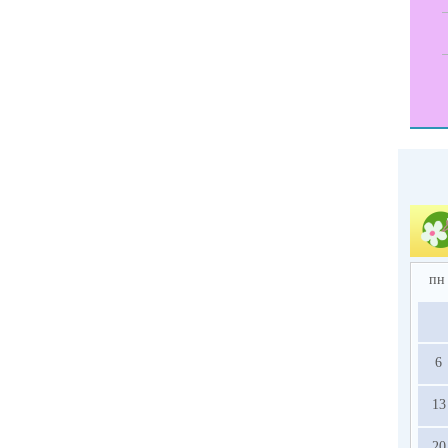
пн
6
13
20