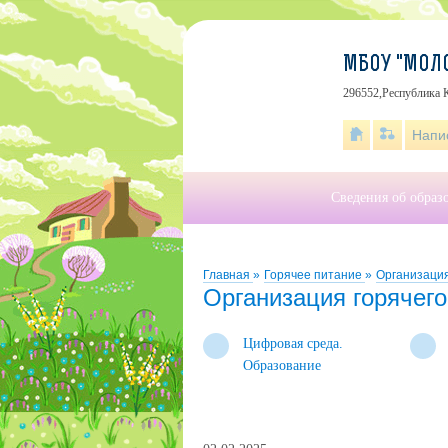
МБОУ "МОЛО
296552,Республика К
Напи
Сведения об образ
Главная
»
Горячее питание
»
Организация
Организация горячего
Цифровая среда.
Образование