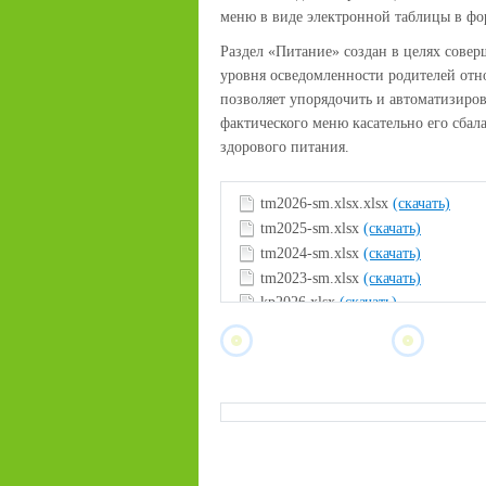
меню в виде электронной таблицы в ф
Раздел «Питание» создан в целях сове
уровня осведомленности родителей отн
позволяет упорядочить и автоматизиро
фактического меню касательно его сба
здорового питания.
tm2026-sm.xlsx.xlsx
(скачать)
tm2025-sm.xlsx
(скачать)
tm2024-sm.xlsx
(скачать)
tm2023-sm.xlsx
(скачать)
kp2026.xlsx
(скачать)
kp2025.xlsx
(скачать)
kp2024.xlsx
(скачать)
kp2023.xlsx
(скачать)
findex.xlsx
(скачать)