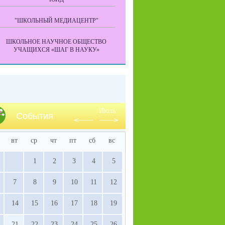
"ШКОЛЬНЫЙ МЕДИАЦЕНТР"
ШКОЛЬНОЕ НАУЧНОЕ ОБЩЕСТВО
УЧАЩИХСЯ «ШАГ В НАУКУ»
Июль
События
вт
ср
чт
пт
сб
вс
1
2
3
4
5
7
8
9
10
11
12
14
15
16
17
18
19
21
22
23
24
25
26