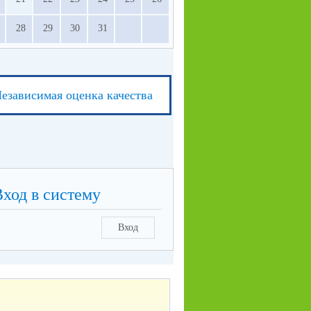
28
29
30
31
езависимая оценка качества
Вход в систему
Вход