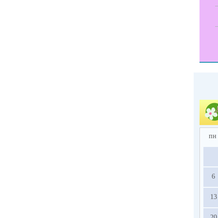
пн
6
13
20