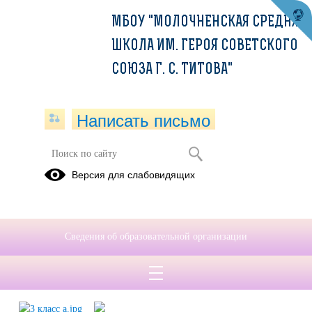
МБОУ "МОЛОЧНЕНСКАЯ СРЕДНЯЯ
ШКОЛА ИМ. ГЕРОЯ СОВЕТСКОГО
СОЮЗА Г. С. ТИТОВА"
Написать письмо
Крымская весна
Версия для слабовидящих
17.03.2022
16 марта в "Молочненская средняя школа им. Героя Советского
Союза Г.С. Титова" состоялись мероприятия "Дети и Крым" в 1, 3-
Сведения об образовательной организации
А, 3-Б и 4 классах,
посвященное годовщине воссоединения Крыма
с Россией.