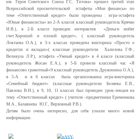
им. Героя Советского Союза Г.С. Титова» прошел третий этап
Всероссийской просветительской эстафеты «Мои финансы» по
теме «Ответственный кредит» были проведены : игра-эстафета
«Юные финансисты» во 2-А классе( классный руководитель Крячко
И.В.), в 2-Б классе проведен интерактив «Деньги любят
счет.Хороший и плохой кредит», ( классный руководитель
Локтаева О.А.), в 3-х классах проведена викторина «Просто о
кредитах и вкладах»( классные руководители Халилова Г.Ф.,
Веливула Л.Р.), эстафета «Умный кредит» в 4 классе (классный
руководитель Жосан Е.А.), в 5-Б провели классный час «Я
финансово грамотный»9 классный руководитель Дружинина О.А.),
в 5-А и в 6 классах была организованна игра-викторина
«Семейный бюджет» (классные руководители Беляева Е.В.,
Павлова В.Н.), в 9, 10, 11 классах был проведен урок-лекция на
тему «Ответственный кредит» ( учителя –предметники Еременкова
М.А., Балавнева Ю.Г., Верховный Р.В.).
Детям было очень интересно, для себя узнали много новой
информации.