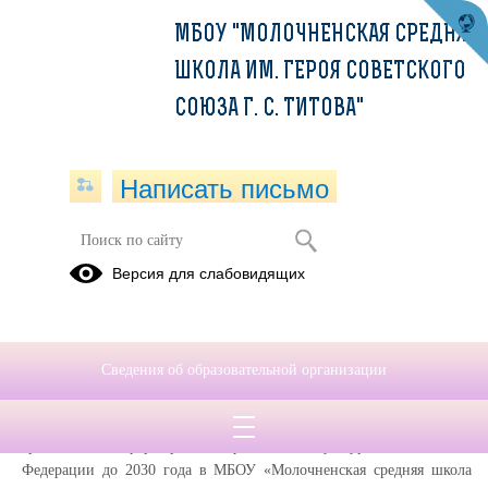
МБОУ "МОЛОЧНЕНСКАЯ СРЕДНЯЯ
ШКОЛА ИМ. ГЕРОЯ СОВЕТСКОГО
СОЮЗА Г. С. ТИТОВА"
Написать письмо
Третий этап Всероссийской
Версия для слабовидящих
просветительской эстафеты «Мои
финансы» по теме «Ответственный
кредит»
Сведения об образовательной организации
19.12.2024
В рамках реализации Стратегии повышения финансовой
грамотности и формирования финансовой культуры в Российской
Федерации до 2030 года в МБОУ «Молочненская средняя школа